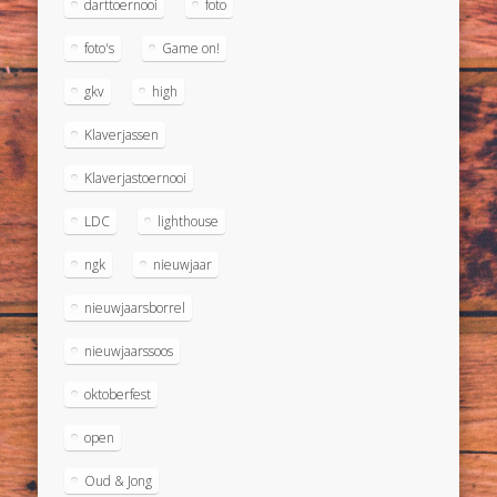
darttoernooi
foto
foto's
Game on!
gkv
high
Klaverjassen
Klaverjastoernooi
LDC
lighthouse
ngk
nieuwjaar
nieuwjaarsborrel
nieuwjaarssoos
oktoberfest
open
Oud & Jong