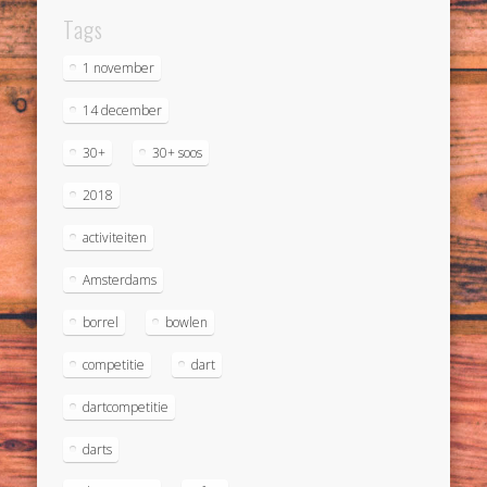
Tags
1 november
14 december
30+
30+ soos
2018
activiteiten
Amsterdams
borrel
bowlen
competitie
dart
dartcompetitie
darts