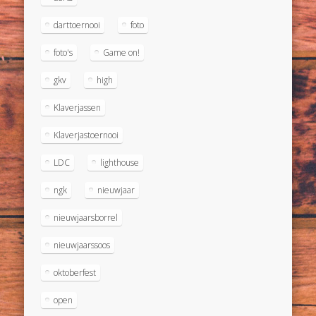
darttoernooi
foto
foto's
Game on!
gkv
high
Klaverjassen
Klaverjastoernooi
LDC
lighthouse
ngk
nieuwjaar
nieuwjaarsborrel
nieuwjaarssoos
oktoberfest
open