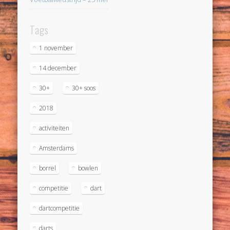
Tags
1 november
14 december
30+
30+ soos
2018
activiteiten
Amsterdams
borrel
bowlen
competitie
dart
dartcompetitie
darts